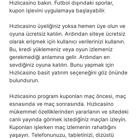
Hızlıcasino bakın. Futbol dışındaki sporlar,
kupon işlevini uygulamaya başlayabilir.
Hızlıcasino üyeliğiniz yoksa hemen üye olun ve
oyuna ücretsiz katılın. Ardından siteye ücretsiz
olarak erişmek için kullanıcı verilerinizi kullanın.
Bu, kredi yüklemeniz veya oyun izlemeniz
gerekmediği anlamına gelir. Ardından en
sevdiğiniz oyuna katılın. Bunu yapmak için
Hızlıcasino basit yatırım seçeneğini göz önünde
bulundurun.
Hızlıcasino program kuponları maç öncesi, maç
esnasında ve maç sonrasında. Hızlıcasino
mükemmel özelliklerinden yararlanın ve sitedeki
canlı yayında görmek istediğiniz maçları izleyin.
Kuponları işlerken maç izlemenin rahatlığını
yaşayın. Telefonunuzu, tabletinizi, dizüstü