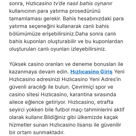
sonra,
Hızlıcasino tv’de nasıl bahis oynanır
kullanıcının para yatırma prosedürünü
tamamlaması gerekir. Bahis hesabınızdaki para
yatırma seçeneğini kullanarak canlı bahis
bölümümüze erişebilirsiniz.Daha sonra canlı
bahis kuponları oluşturabilir ve bu kuponlardan
oluşturulan canlı oyunları izleyebilirsiniz.
Yüksek casino oranları ve deneme bonusları ile
kazanmaya devam edin.
Hızlıcasino Giriş
Yeni
Hızlıcasino adresinizi Hızlıcasino Yeni Adres’in
güvenli aracılığı ile bulun. Çevrimiçi spor ve
casino sitesi Hızlıcasino, karantina sırasında
ailece eğlence getiriyor. Hızlıcasino, etrafta
seyirci yokken bile futbol maçı tahminlerini aktif
olarak kullanır.Bildiğiniz gibi ülkemizde kaçak
hizmetler sunan Hızlıcasino lisansı ile güvenilir
bir ortam sunmaktadır.