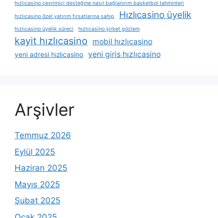
hızlıcasino çevrimiçi desteğine nasıl bağlanırım basketbol tahminleri
Hızlıcasino üyelik
hızlıcasino özel yatırım fırsatlarına sahip
hızlıcasino üyelik süreci
hızlıcasino şirket gözlem
kayit hızlıcasino
mobil hızlıcasino
yeni giris hızlıcasino
yeni adresi hızlıcasino
Arşivler
Temmuz 2026
Eylül 2025
Haziran 2025
Mayıs 2025
Şubat 2025
Ocak 2025