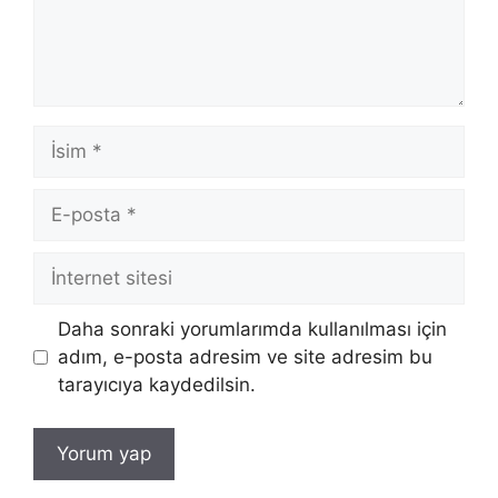
İsim
E-
posta
İnternet
sitesi
Daha sonraki yorumlarımda kullanılması için
adım, e-posta adresim ve site adresim bu
tarayıcıya kaydedilsin.