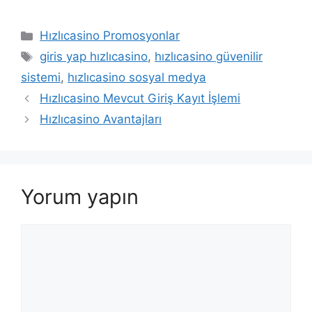
Kategoriler
Hızlıcasino Promosyonlar
Etiketler
giris yap hızlıcasino
,
hızlıcasino güvenilir
sistemi
,
hızlıcasino sosyal medya
Hızlıcasino Mevcut Giriş Kayıt İşlemi
Hızlıcasino Avantajları
Yorum yapın
Yorum