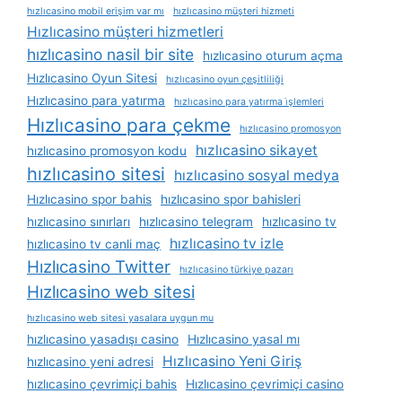
hızlıcasino mobil erişim var mı
hızlıcasino müşteri hizmeti
Hızlıcasino müşteri hizmetleri
hızlıcasino nasil bir site
hızlıcasino oturum açma
Hızlıcasino Oyun Sitesi
hızlıcasino oyun çeşitliliği
Hızlıcasino para yatırma
hızlıcasino para yatırma i̇şlemleri
Hızlıcasino para çekme
hızlıcasino promosyon
hızlıcasino sikayet
hızlıcasino promosyon kodu
hızlıcasino sitesi
hızlıcasino sosyal medya
Hızlıcasino spor bahis
hızlıcasino spor bahisleri
hızlıcasino sınırları
hızlıcasino telegram
hızlıcasino tv
hızlıcasino tv izle
hızlıcasino tv canli maç
Hızlıcasino Twitter
hızlıcasino türkiye pazarı
Hızlıcasino web sitesi
hızlıcasino web sitesi yasalara uygun mu
hızlıcasino yasadışı casino
Hızlıcasino yasal mı
Hızlıcasino Yeni Giriş
hızlıcasino yeni adresi
hızlıcasino çevrimiçi bahis
Hızlıcasino çevrimiçi casino