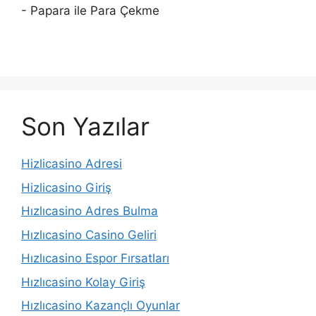
- Papara ile Para Çekme
Son Yazılar
Hizlicasino Adresi
Hizlicasino Giriş
Hızlıcasino Adres Bulma
Hızlıcasino Casino Geliri
Hızlıcasino Espor Fırsatları
Hızlıcasino Kolay Giriş
Hızlıcasino Kazançlı Oyunlar