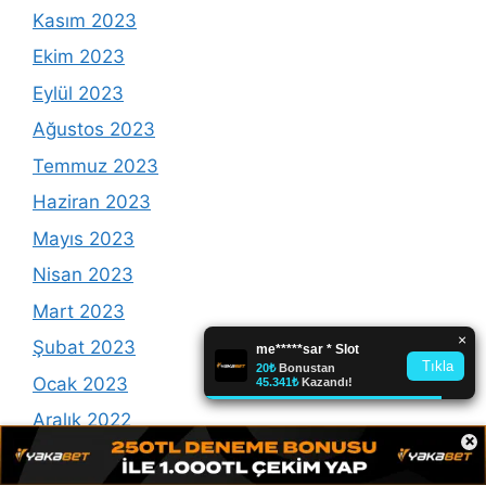
Kasım 2023
Ekim 2023
Eylül 2023
Ağustos 2023
Temmuz 2023
Haziran 2023
Mayıs 2023
Nisan 2023
Mart 2023
Şubat 2023
Ocak 2023
Aralık 2022
×