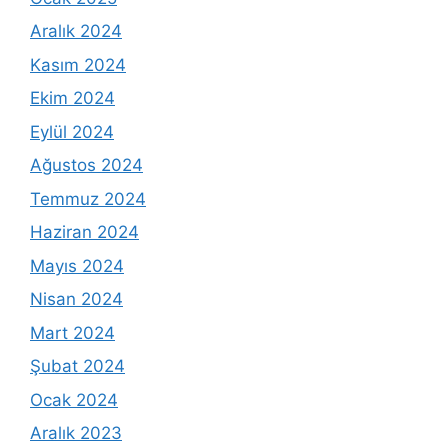
Aralık 2024
Kasım 2024
Ekim 2024
Eylül 2024
Ağustos 2024
Temmuz 2024
Haziran 2024
Mayıs 2024
Nisan 2024
Mart 2024
Şubat 2024
Ocak 2024
Aralık 2023