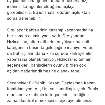
uygulamasında genel tutarlara bakarsanız,
indirimli kategoriler olduğunu açıkça
görebilirsiniz. Bu istisnalar oturum açıldıktan
sonra denenebilir.
Site, spor bahislerinin kazanıp kazanmadığına
her zaman olumlu yanıt verir. Öte yandan
Hızlıcasino, alternatiflerin en yüksek hacimli
kategorinin başında geleceğine inanıyor ve bu
da bahisçilerin daha kısa sürede karlı işlemler
yapmasına olanak tanıyor. Hızlıcasino tahmin
seçenekleri, bahisçilerin oyunu birden çok
açıdan değerlendirmesine olanak tanır.
Seçenekler Ev Sahibi Kazan, Deplasman Kazan,
Kombinasyon, Alt, Üst ve Handikap’ı içerir. Bahis
oranlarını ve tahmin kategorilerini istediğiniz
zaman kontrol etmek için siteye üye olmanıza