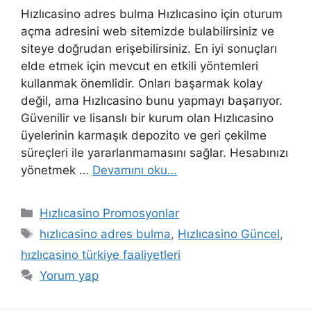
Hızlıcasino adres bulma Hızlıcasino için oturum
açma adresini web sitemizde bulabilirsiniz ve
siteye doğrudan erişebilirsiniz. En iyi sonuçları
elde etmek için mevcut en etkili yöntemleri
kullanmak önemlidir. Onları başarmak kolay
değil, ama Hızlıcasino bunu yapmayı başarıyor.
Güvenilir ve lisanslı bir kurum olan Hızlıcasino
üyelerinin karmaşık depozito ve geri çekilme
süreçleri ile yararlanmamasını sağlar. Hesabınızı
yönetmek …
Devamını oku…
Kategoriler
Hızlıcasino Promosyonlar
Etiketler
hızlıcasino adres bulma
,
Hızlıcasino Güncel
,
hızlıcasino türkiye faaliyetleri
Yorum yap