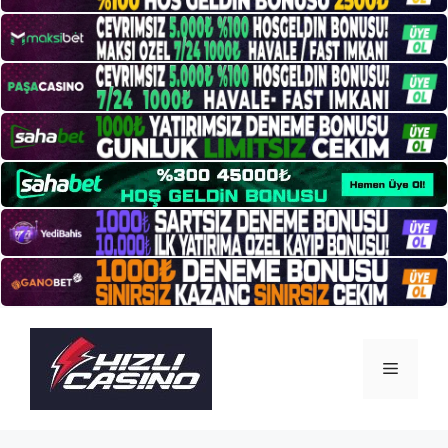
İçeriğe
atla
Menü