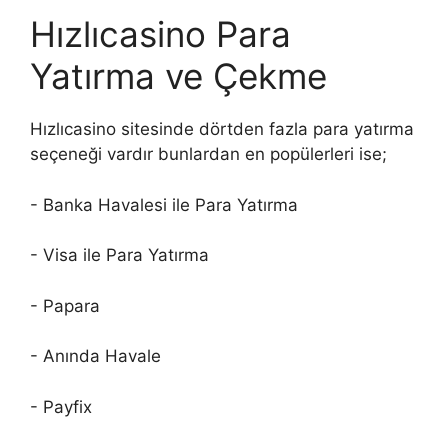
Hızlıcasino Para
Yatırma ve Çekme
Hızlıcasino sitesinde dörtden fazla para yatırma
seçeneği vardır bunlardan en popülerleri ise;
- Banka Havalesi ile Para Yatırma
- Visa ile Para Yatırma
- Papara
- Anında Havale
- Payfix