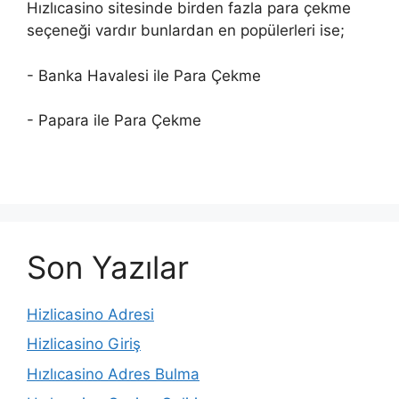
Hızlıcasino sitesinde birden fazla para çekme
seçeneği vardır bunlardan en popülerleri ise;
- Banka Havalesi ile Para Çekme
- Papara ile Para Çekme
Son Yazılar
Hizlicasino Adresi
Hizlicasino Giriş
Hızlıcasino Adres Bulma