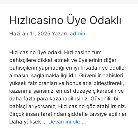
Hızlıcasino Üye Odaklı
Haziran 11, 2025
Yazarı:
admin
Hızlıcasino üye odaklı Hızlıcasino tüm
bahisçilere dikkat etmek ve üyelerinin diğer
bahisçilerin yapmadığı en iyi fırsatları ve ödülleri
almasını sağlamakla ilgilidir. Güvenilir bahisleri
yüksek faiz oranları ve bonuslarla birleştirerek,
kazanma şansınızı en üst düzeye çıkarabilir ve
daha fazla para kazanabilirsiniz. Güvenilir bir
bahisçi arıyorsanız, Hızlıcasino göz atabilirsiniz.
Birçok insan tarafından şiddetle tavsiye edilirler.
Daha yüksek …
Devamını oku…