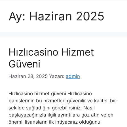
Ay:
Haziran 2025
Hızlıcasino Hizmet
Güveni
Haziran 28, 2025
Yazarı:
admin
Hızlıcasino hizmet güveni Hızlıcasino
bahislerinin bu hizmetleri güvenilir ve kaliteli bir
şekilde sağladığını görebilirsiniz. Nasıl
başlayacağınızla ilgili ayrıntılara göz atın ve en
önemli lisansların ilk ihtiyacınız olduğunu