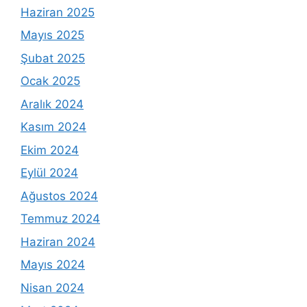
Haziran 2025
Mayıs 2025
Şubat 2025
Ocak 2025
Aralık 2024
Kasım 2024
Ekim 2024
Eylül 2024
Ağustos 2024
Temmuz 2024
Haziran 2024
Mayıs 2024
Nisan 2024