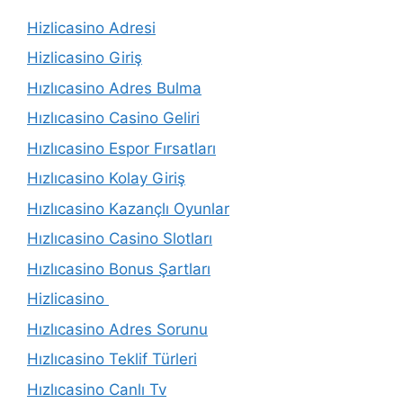
Hizlicasino Adresi
Hizlicasino Giriş
Hızlıcasino Adres Bulma
Hızlıcasino Casino Geliri
Hızlıcasino Espor Fırsatları
Hızlıcasino Kolay Giriş
Hızlıcasino Kazançlı Oyunlar
Hızlıcasino Casino Slotları
Hızlıcasino Bonus Şartları
Hizlicasino
Hızlıcasino Adres Sorunu
Hızlıcasino Teklif Türleri
Hızlıcasino Canlı Tv