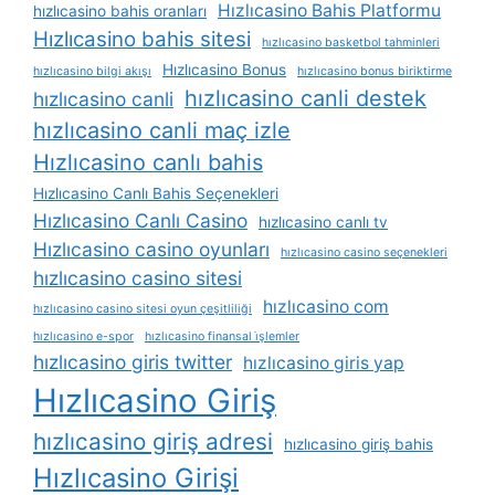
Hızlıcasino Bahis Platformu
hızlıcasino bahis oranları
Hızlıcasino bahis sitesi
hızlıcasino basketbol tahminleri
Hızlıcasino Bonus
hızlıcasino bilgi akışı
hızlıcasino bonus biriktirme
hızlıcasino canli destek
hızlıcasino canli
hızlıcasino canli maç izle
Hızlıcasino canlı bahis
Hızlıcasino Canlı Bahis Seçenekleri
Hızlıcasino Canlı Casino
hızlıcasino canlı tv
Hızlıcasino casino oyunları
hızlıcasino casino seçenekleri
hızlıcasino casino sitesi
hızlıcasino com
hızlıcasino casino sitesi oyun çeşitliliği
hızlıcasino e-spor
hızlıcasino finansal i̇şlemler
hızlıcasino giris twitter
hızlıcasino giris yap
Hızlıcasino Giriş
hızlıcasino giriş adresi
hızlıcasino giriş bahis
Hızlıcasino Girişi