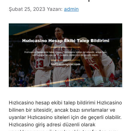
Şubat 25, 2023
Yazarı:
admin
Hızlıcasino hesap ekibi talep bildirimi Hızlıcasino
bilinen bir sitesidir, ancak bazı sınırlamalar ve
uyarılar Hızlıcasino siteleri için de geçerli olabilir.
Hızlıcasino giriş adresi düzenli olarak