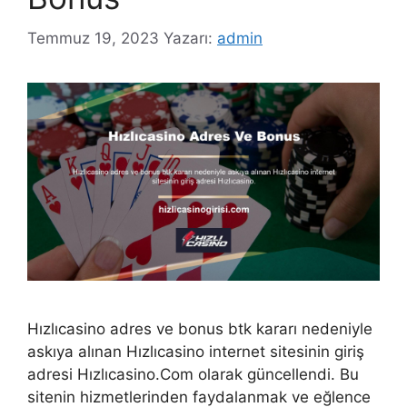
Temmuz 19, 2023
Yazarı:
admin
Hızlıcasino adres ve bonus btk kararı nedeniyle
askıya alınan Hızlıcasino internet sitesinin giriş
adresi Hızlıcasino.Com olarak güncellendi. Bu
sitenin hizmetlerinden faydalanmak ve eğlence