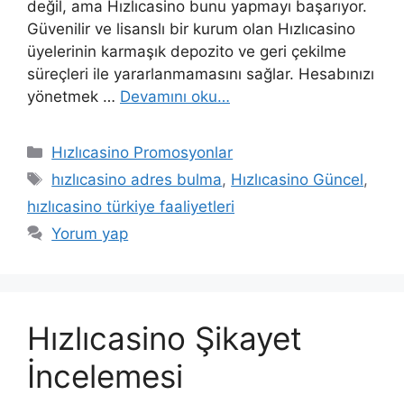
değil, ama Hızlıcasino bunu yapmayı başarıyor.
Güvenilir ve lisanslı bir kurum olan Hızlıcasino
üyelerinin karmaşık depozito ve geri çekilme
süreçleri ile yararlanmamasını sağlar. Hesabınızı
yönetmek …
Devamını oku…
Kategoriler
Hızlıcasino Promosyonlar
Etiketler
hızlıcasino adres bulma
,
Hızlıcasino Güncel
,
hızlıcasino türkiye faaliyetleri
Yorum yap
Hızlıcasino Şikayet
İncelemesi