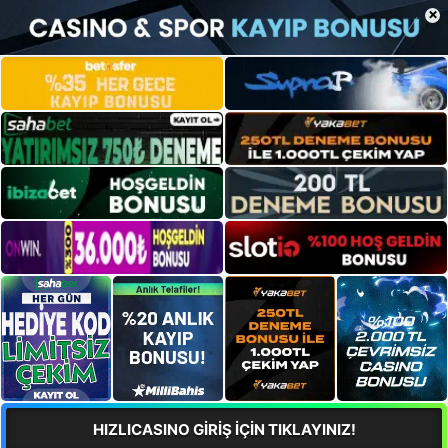
×
HIZLICASINO GİRİŞ İÇİN TIKLAYINIZ!