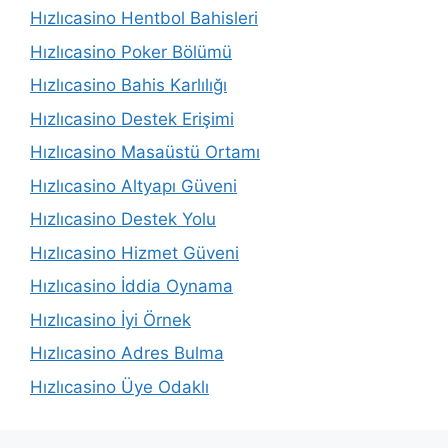
Hızlıcasino Hentbol Bahisleri
Hızlıcasino Poker Bölümü
Hızlıcasino Bahis Karlılığı
Hızlıcasino Destek Erişimi
Hızlıcasino Masaüstü Ortamı
Hızlıcasino Altyapı Güveni
Hızlıcasino Destek Yolu
Hızlıcasino Hizmet Güveni
Hızlıcasino İddia Oynama
Hızlıcasino İyi Örnek
Hızlıcasino Adres Bulma
Hızlıcasino Üye Odaklı