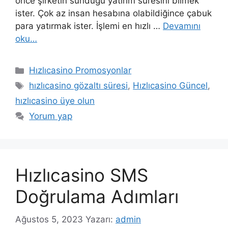
önce şirketin sunduğu yatırım süresini bilmek
ister. Çok az insan hesabına olabildiğince çabuk
para yatırmak ister. İşlemi en hızlı …
Devamını
oku…
Kategoriler
Hızlıcasino Promosyonlar
Etiketler
hızlıcasino gözaltı süresi
,
Hızlıcasino Güncel
,
hızlıcasino üye olun
Yorum yap
Hızlıcasino SMS
Doğrulama Adımları
Ağustos 5, 2023
Yazarı:
admin