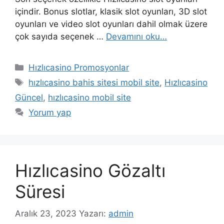
içindir. Bonus slotlar, klasik slot oyunları, 3D slot
oyunları ve video slot oyunları dahil olmak üzere
çok sayıda seçenek …
Devamını oku…
Kategoriler
Hızlıcasino Promosyonlar
Etiketler
hızlıcasino bahis sitesi mobil site
,
Hızlıcasino
Güncel
,
hızlıcasino mobil site
Yorum yap
Hızlıcasino Gözaltı
Süresi
Aralık 23, 2023
Yazarı:
admin