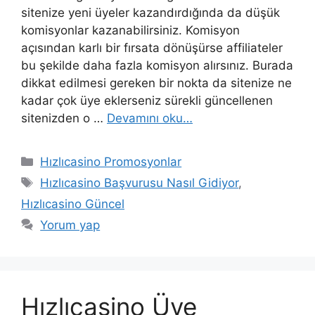
sitenize yeni üyeler kazandırdığında da düşük
komisyonlar kazanabilirsiniz. Komisyon
açısından karlı bir fırsata dönüşürse affiliateler
bu şekilde daha fazla komisyon alırsınız. Burada
dikkat edilmesi gereken bir nokta da sitenize ne
kadar çok üye eklerseniz sürekli güncellenen
sitenizden o …
Devamını oku…
Kategoriler
Hızlıcasino Promosyonlar
Etiketler
Hızlıcasino Başvurusu Nasıl Gidiyor
,
Hızlıcasino Güncel
Yorum yap
Hızlıcasino Üye