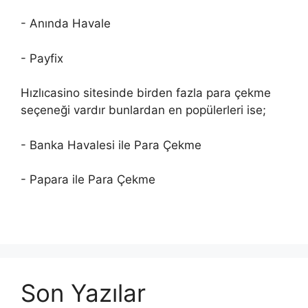
- Anında Havale
- Payfix
Hızlıcasino sitesinde birden fazla para çekme
seçeneği vardır bunlardan en popülerleri ise;
- Banka Havalesi ile Para Çekme
- Papara ile Para Çekme
Son Yazılar