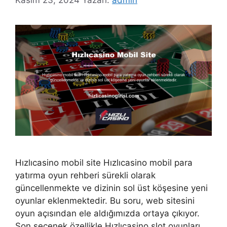
Kasım 23, 2024
Yazarı:
admin
Hızlıcasino mobil site Hızlıcasino mobil para
yatırma oyun rehberi sürekli olarak
güncellenmekte ve dizinin sol üst köşesine yeni
oyunlar eklenmektedir. Bu soru, web sitesini
oyun açısından ele aldığımızda ortaya çıkıyor.
Son seçenek özellikle Hızlıcasino slot oyunları