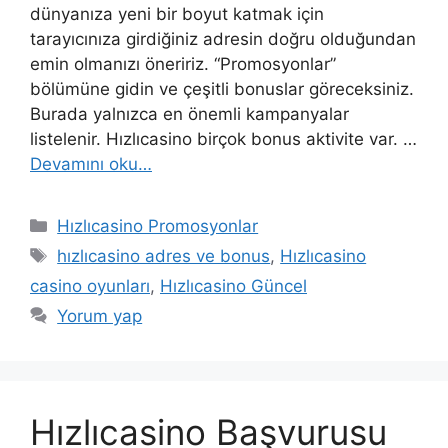
dünyanıza yeni bir boyut katmak için
tarayıcınıza girdiğiniz adresin doğru olduğundan
emin olmanızı öneririz. “Promosyonlar”
bölümüne gidin ve çeşitli bonuslar göreceksiniz.
Burada yalnızca en önemli kampanyalar
listelenir. Hızlıcasino birçok bonus aktivite var. …
Devamını oku…
Kategoriler
Hızlıcasino Promosyonlar
Etiketler
hızlıcasino adres ve bonus
,
Hızlıcasino
casino oyunları
,
Hızlıcasino Güncel
Yorum yap
Hızlıcasino Başvurusu