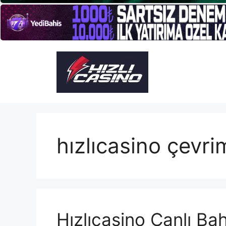
İçeriğe
atla
hızlıcasino çevri
Hızlıcasino Canlı Ba