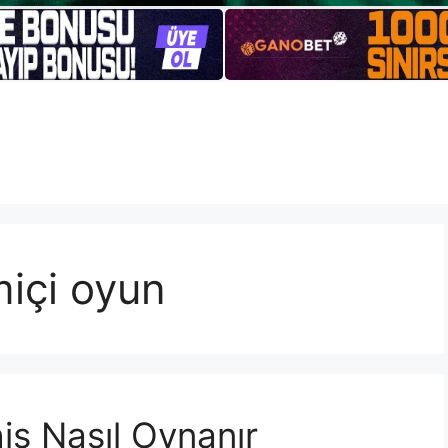
miçi oyun
his Nasıl Oynanır