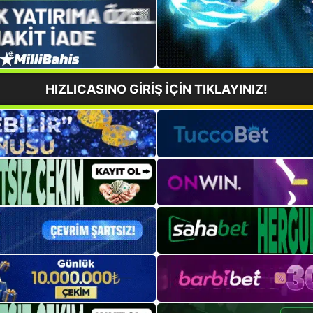
HIZLICASINO GİRİŞ İÇİN TIKLAYINIZ!