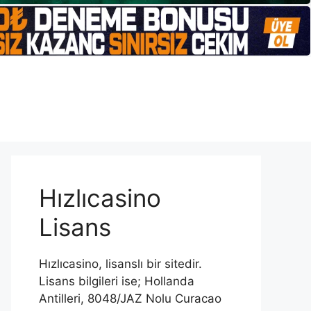
Hızlıcasino
Lisans
Hızlıcasino, lisanslı bir sitedir.
Lisans bilgileri ise; Hollanda
Antilleri, 8048/JAZ Nolu Curacao