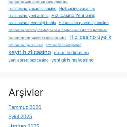
hızlıcasino web sitesi yasalara uygun mu
hızlıcasino yasadışı casino
Hızlıcasino yasal mı
Hızlıcasino Yeni Giriş
hızlıcasino yeni adresi
hızlıcasino çevrimiçi bahis
Hızlıcasino çevrimiçi casino
hızlıcasino çevrimiçi desteğine nasıl bağlanırım basketbol tahminleri
Hızlıcasino üyelik
hızlıcasino özel yatırım fırsatlarına sahip
hızlıcasino üyelik süreci
hızlıcasino şirket gözlem
kayit hızlıcasino
mobil hızlıcasino
yeni giris hızlıcasino
yeni adresi hızlıcasino
Arşivler
Temmuz 2026
Eylül 2025
Haziran 2025