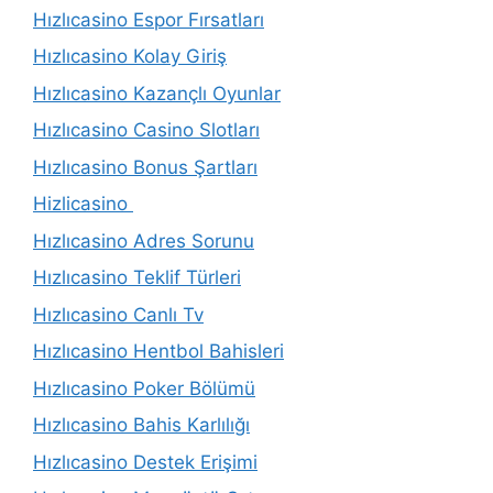
Hızlıcasino Espor Fırsatları
Hızlıcasino Kolay Giriş
Hızlıcasino Kazançlı Oyunlar
Hızlıcasino Casino Slotları
Hızlıcasino Bonus Şartları
Hizlicasino
Hızlıcasino Adres Sorunu
Hızlıcasino Teklif Türleri
Hızlıcasino Canlı Tv
Hızlıcasino Hentbol Bahisleri
Hızlıcasino Poker Bölümü
Hızlıcasino Bahis Karlılığı
Hızlıcasino Destek Erişimi