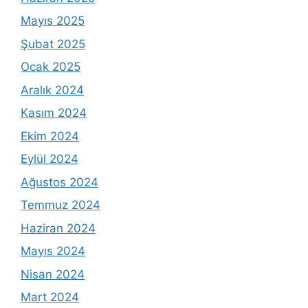
Mayıs 2025
Şubat 2025
Ocak 2025
Aralık 2024
Kasım 2024
Ekim 2024
Eylül 2024
Ağustos 2024
Temmuz 2024
Haziran 2024
Mayıs 2024
Nisan 2024
Mart 2024