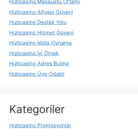
Hızlıcasino Masaüstü Ortamı
Hızlıcasino Altyapı Güveni
Hızlıcasino Destek Yolu
Hızlıcasino Hizmet Güveni
Hızlıcasino İddia Oynama
Hızlıcasino İyi Örnek
Hızlıcasino Adres Bulma
Hızlıcasino Üye Odaklı
Kategoriler
Hızlıcasino Promosyonlar