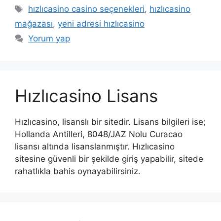
Etiketler
hızlıcasino casino seçenekleri
,
hızlıcasino
mağazası
,
yeni adresi hızlıcasino
Yorum yap
Hızlıcasino Lisans
Hızlıcasino, lisanslı bir sitedir. Lisans bilgileri ise;
Hollanda Antilleri, 8048/JAZ Nolu Curacao
lisansı altında lisanslanmıştır. Hızlıcasino
sitesine güvenli bir şekilde giriş yapabilir, sitede
rahatlıkla bahis oynayabilirsiniz.