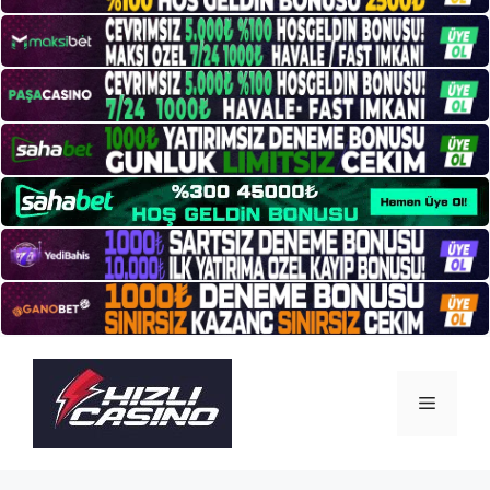
İçeriğe
atla
Menü