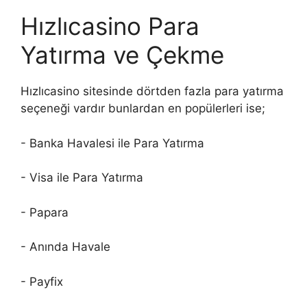
Hızlıcasino Para
Yatırma ve Çekme
Hızlıcasino sitesinde dörtden fazla para yatırma
seçeneği vardır bunlardan en popülerleri ise;
- Banka Havalesi ile Para Yatırma
- Visa ile Para Yatırma
- Papara
- Anında Havale
- Payfix