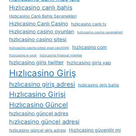
Hızlıcasino canlı bahis
Hızlıcasino Canlı Bahis Seçenekleri
Hızlıcasino Canlı Casino
hızlıcasino canlı tv
Hızlıcasino casino oyunları
hızlıcasino casino seçenekleri
hızlıcasino casino sitesi
hızlıcasino com
hızlıcasino casino sitesi oyun çeşitliliği
hızlıcasino e-spor
hızlıcasino finansal i̇şlemler
hızlıcasino giris twitter
hızlıcasino giris yap
Hızlıcasino Giriş
hızlıcasino giriş adresi
hızlıcasino giriş bahis
Hızlıcasino Girişi
Hızlıcasino Güncel
hızlıcasino güncel adres
hızlıcasino güncel adresi
Hızlıcasino güvenilir mi
hızlıcasino güncel giriş adresi