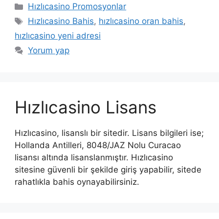
Kategoriler
Hızlıcasino Promosyonlar
Etiketler
Hızlıcasino Bahis
,
hızlıcasino oran bahis
,
hızlıcasino yeni adresi
Yorum yap
Hızlıcasino Lisans
Hızlıcasino, lisanslı bir sitedir. Lisans bilgileri ise;
Hollanda Antilleri, 8048/JAZ Nolu Curacao
lisansı altında lisanslanmıştır. Hızlıcasino
sitesine güvenli bir şekilde giriş yapabilir, sitede
rahatlıkla bahis oynayabilirsiniz.