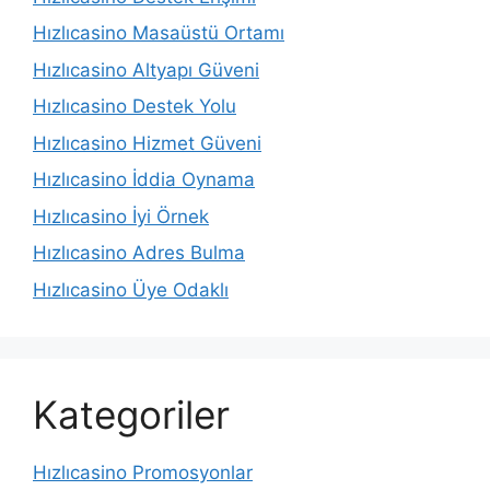
Hızlıcasino Masaüstü Ortamı
Hızlıcasino Altyapı Güveni
Hızlıcasino Destek Yolu
Hızlıcasino Hizmet Güveni
Hızlıcasino İddia Oynama
Hızlıcasino İyi Örnek
Hızlıcasino Adres Bulma
Hızlıcasino Üye Odaklı
Kategoriler
Hızlıcasino Promosyonlar