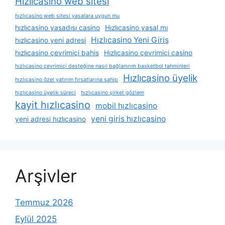
Hızlıcasino web sitesi
hızlıcasino web sitesi yasalara uygun mu
hızlıcasino yasadışı casino
Hızlıcasino yasal mı
Hızlıcasino Yeni Giriş
hızlıcasino yeni adresi
hızlıcasino çevrimiçi bahis
Hızlıcasino çevrimiçi casino
hızlıcasino çevrimiçi desteğine nasıl bağlanırım basketbol tahminleri
Hızlıcasino üyelik
hızlıcasino özel yatırım fırsatlarına sahip
hızlıcasino üyelik süreci
hızlıcasino şirket gözlem
kayit hızlıcasino
mobil hızlıcasino
yeni giris hızlıcasino
yeni adresi hızlıcasino
Arşivler
Temmuz 2026
Eylül 2025