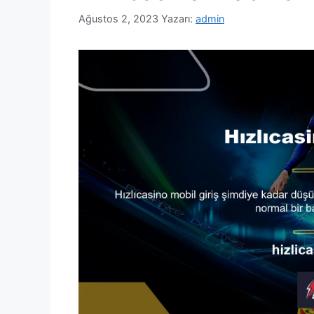
Ağustos 2, 2023
Yazarı:
admin