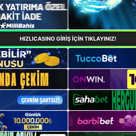
HIZLICASINO GİRİŞ İÇİN TIKLAYINIZ!