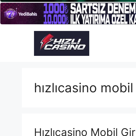
İçeriğe
atla
hızlıcasino mobil 
Hızlıcasino Mobil Gir