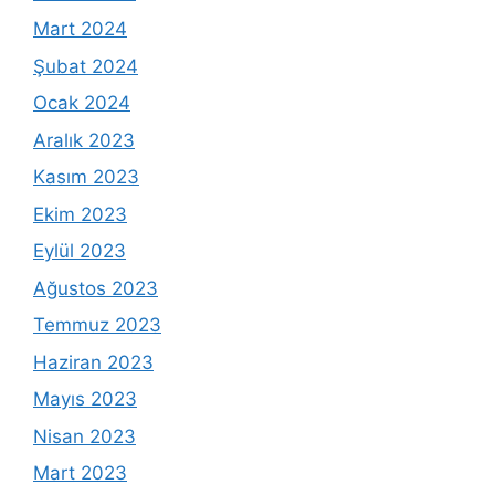
Mart 2024
Şubat 2024
Ocak 2024
Aralık 2023
Kasım 2023
Ekim 2023
Eylül 2023
Ağustos 2023
Temmuz 2023
Haziran 2023
Mayıs 2023
Nisan 2023
Mart 2023