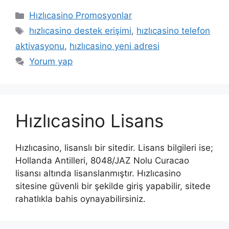
Kategoriler
Hızlıcasino Promosyonlar
Etiketler
hızlıcasino destek erişimi
,
hızlıcasino telefon
aktivasyonu
,
hızlıcasino yeni adresi
Yorum yap
Hızlıcasino Lisans
Hızlıcasino, lisanslı bir sitedir. Lisans bilgileri ise;
Hollanda Antilleri, 8048/JAZ Nolu Curacao
lisansı altında lisanslanmıştır. Hızlıcasino
sitesine güvenli bir şekilde giriş yapabilir, sitede
rahatlıkla bahis oynayabilirsiniz.