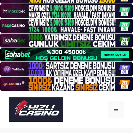
İçeriğe
atla
Menü