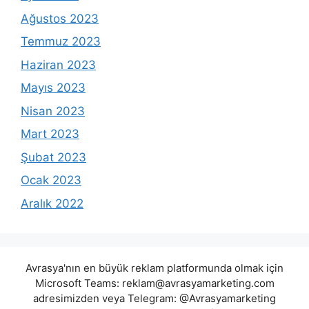
Ağustos 2023
Temmuz 2023
Haziran 2023
Mayıs 2023
Nisan 2023
Mart 2023
Şubat 2023
Ocak 2023
Aralık 2022
Avrasya'nın en büyük reklam platformunda olmak için
Microsoft Teams:
reklam@avrasyamarketing.com
adresimizden veya Telegram: @Avrasyamarketing