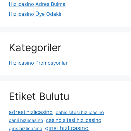
Hızlıcasino Adres Bulma
Hızlıcasino Üye Odaklı
Kategoriler
Hızlıcasino Promosyonlar
Etiket Bulutu
adresi hızlıcasino
bahis sitesi hızlıcasino
casino sitesi hızlıcasino
canli hızlıcasino
girisi hızlıcasino
giris hızlıcasino