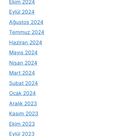
Ekim 2024
Eylül 2024
Ağustos 2024
Temmuz 2024
Haziran 2024
Mayıs 2024
Nisan 2024
Mart 2024
Şubat 2024
Ocak 2024
Aralık 2023
Kasım 2023
Ekim 2023
Eylül 2023