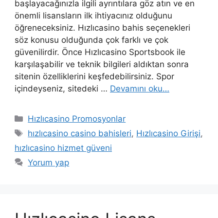
başlayacağınızla ilgili ayrıntılara göz atın ve en
önemli lisansların ilk ihtiyacınız olduğunu
öğreneceksiniz. Hızlıcasino bahis seçenekleri
söz konusu olduğunda çok farklı ve çok
güvenilirdir. Önce Hızlıcasino Sportsbook ile
karşılaşabilir ve teknik bilgileri aldıktan sonra
sitenin özelliklerini keşfedebilirsiniz. Spor
içindeyseniz, sitedeki …
Devamını oku…
Kategoriler
Hızlıcasino Promosyonlar
Etiketler
hızlıcasino casino bahisleri
,
Hızlıcasino Girişi
,
hızlıcasino hizmet güveni
Yorum yap