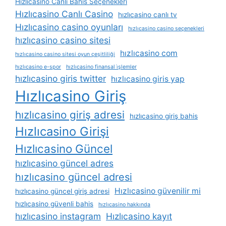
Hızlıcasino Canlı Bahis Seçenekleri
Hızlıcasino Canlı Casino
hızlıcasino canlı tv
Hızlıcasino casino oyunları
hızlıcasino casino seçenekleri
hızlıcasino casino sitesi
hızlıcasino com
hızlıcasino casino sitesi oyun çeşitliliği
hızlıcasino e-spor
hızlıcasino finansal i̇şlemler
hızlıcasino giris twitter
hızlıcasino giris yap
Hızlıcasino Giriş
hızlıcasino giriş adresi
hızlıcasino giriş bahis
Hızlıcasino Girişi
Hızlıcasino Güncel
hızlıcasino güncel adres
hızlıcasino güncel adresi
Hızlıcasino güvenilir mi
hızlıcasino güncel giriş adresi
hızlıcasino güvenli bahis
hızlıcasino hakkında
hızlıcasino instagram
Hızlıcasino kayıt