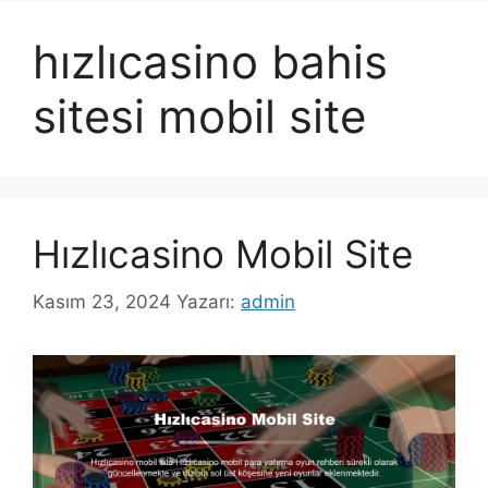
hızlıcasino bahis
sitesi mobil site
Hızlıcasino Mobil Site
Kasım 23, 2024
Yazarı:
admin