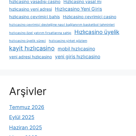
hızlıcasino yasadışı casino
Hızlıcasino yasal mı
Hızlıcasino Yeni Giriş
hızlıcasino yeni adresi
hızlıcasino çevrimiçi bahis
Hızlıcasino çevrimiçi casino
hızlıcasino çevrimiçi desteğine nasıl bağlanırım basketbol tahminleri
Hızlıcasino üyelik
hızlıcasino özel yatırım fırsatlarına sahip
hızlıcasino üyelik süreci
hızlıcasino şirket gözlem
kayit hızlıcasino
mobil hızlıcasino
yeni giris hızlıcasino
yeni adresi hızlıcasino
Arşivler
Temmuz 2026
Eylül 2025
Haziran 2025