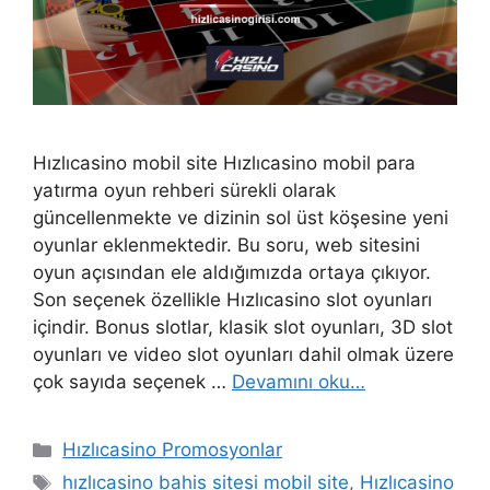
Hızlıcasino mobil site Hızlıcasino mobil para
yatırma oyun rehberi sürekli olarak
güncellenmekte ve dizinin sol üst köşesine yeni
oyunlar eklenmektedir. Bu soru, web sitesini
oyun açısından ele aldığımızda ortaya çıkıyor.
Son seçenek özellikle Hızlıcasino slot oyunları
içindir. Bonus slotlar, klasik slot oyunları, 3D slot
oyunları ve video slot oyunları dahil olmak üzere
çok sayıda seçenek …
Devamını oku…
Kategoriler
Hızlıcasino Promosyonlar
Etiketler
hızlıcasino bahis sitesi mobil site
,
Hızlıcasino