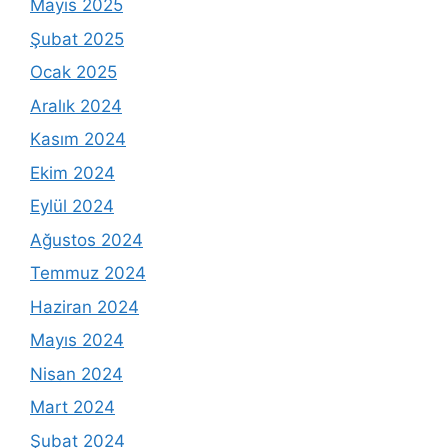
Mayıs 2025
Şubat 2025
Ocak 2025
Aralık 2024
Kasım 2024
Ekim 2024
Eylül 2024
Ağustos 2024
Temmuz 2024
Haziran 2024
Mayıs 2024
Nisan 2024
Mart 2024
Şubat 2024