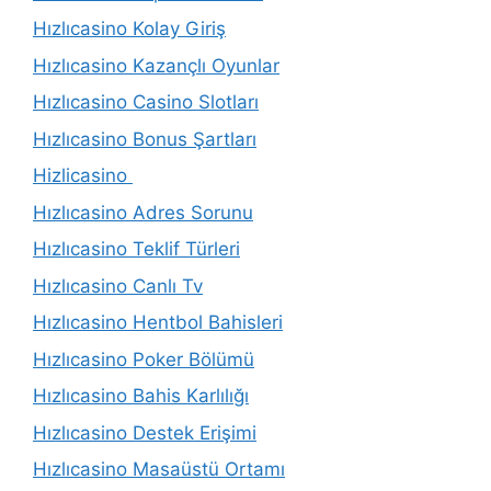
Hızlıcasino Kolay Giriş
Hızlıcasino Kazançlı Oyunlar
Hızlıcasino Casino Slotları
Hızlıcasino Bonus Şartları
Hizlicasino
Hızlıcasino Adres Sorunu
Hızlıcasino Teklif Türleri
Hızlıcasino Canlı Tv
Hızlıcasino Hentbol Bahisleri
Hızlıcasino Poker Bölümü
Hızlıcasino Bahis Karlılığı
Hızlıcasino Destek Erişimi
Hızlıcasino Masaüstü Ortamı