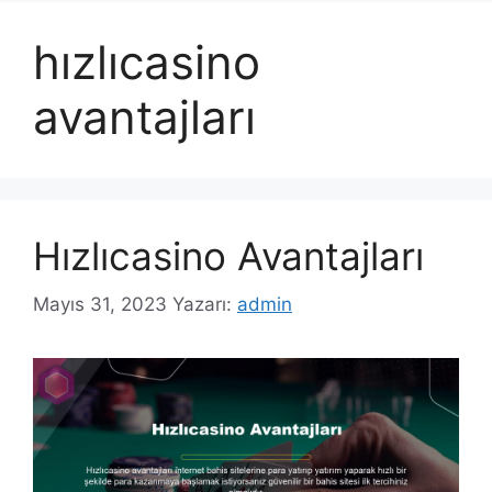
hızlıcasino
avantajları
Hızlıcasino Avantajları
Mayıs 31, 2023
Yazarı:
admin