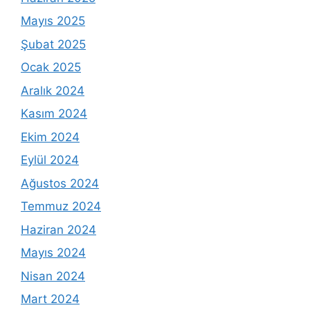
Mayıs 2025
Şubat 2025
Ocak 2025
Aralık 2024
Kasım 2024
Ekim 2024
Eylül 2024
Ağustos 2024
Temmuz 2024
Haziran 2024
Mayıs 2024
Nisan 2024
Mart 2024