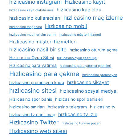
hızlıcasino instagram
Hızlıcasino kayıt
hızlıcasino kaç oldu
hızlıcasino kayıt olabilirsiniz
hızlıcasino maç izleme
hızlıcasino kullanıcıları
Hızlıcasino mobil
hızlıcasino mağazası
hızlıcasino mobil erişim var mı
hızlıcasino müşteri hizmeti
Hızlıcasino müşteri hizmetleri
hızlıcasino nasil bir site
hızlıcasino oturum açma
Hızlıcasino Oyun Sitesi
hızlıcasino oyun çeşitliliği
Hızlıcasino para yatırma
hızlıcasino para yatırma i̇şlemleri
Hızlıcasino para çekme
hızlıcasino promosyon
hızlıcasino sikayet
hızlıcasino promosyon kodu
hızlıcasino sitesi
hızlıcasino sosyal medya
Hızlıcasino spor bahis
hızlıcasino spor bahisleri
hızlıcasino sınırları
hızlıcasino telegram
hızlıcasino tv
hızlıcasino tv izle
hızlıcasino tv canli maç
Hızlıcasino Twitter
hızlıcasino türkiye pazarı
Hızlıcasino web sitesi