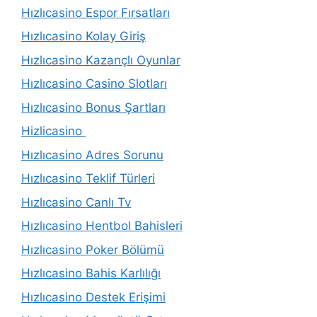
Hızlıcasino Espor Fırsatları
Hızlıcasino Kolay Giriş
Hızlıcasino Kazançlı Oyunlar
Hızlıcasino Casino Slotları
Hızlıcasino Bonus Şartları
Hizlicasino
Hızlıcasino Adres Sorunu
Hızlıcasino Teklif Türleri
Hızlıcasino Canlı Tv
Hızlıcasino Hentbol Bahisleri
Hızlıcasino Poker Bölümü
Hızlıcasino Bahis Karlılığı
Hızlıcasino Destek Erişimi