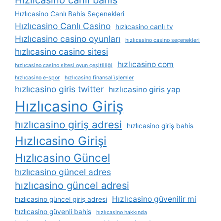
Hızlıcasino Canlı Bahis Seçenekleri
Hızlıcasino Canlı Casino
hızlıcasino canlı tv
Hızlıcasino casino oyunları
hızlıcasino casino seçenekleri
hızlıcasino casino sitesi
hızlıcasino com
hızlıcasino casino sitesi oyun çeşitliliği
hızlıcasino e-spor
hızlıcasino finansal i̇şlemler
hızlıcasino giris twitter
hızlıcasino giris yap
Hızlıcasino Giriş
hızlıcasino giriş adresi
hızlıcasino giriş bahis
Hızlıcasino Girişi
Hızlıcasino Güncel
hızlıcasino güncel adres
hızlıcasino güncel adresi
Hızlıcasino güvenilir mi
hızlıcasino güncel giriş adresi
hızlıcasino güvenli bahis
hızlıcasino hakkında