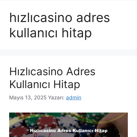
hızlıcasino adres
kullanıcı hitap
Hızlıcasino Adres
Kullanıcı Hitap
Mayıs 13, 2025
Yazarı:
admin