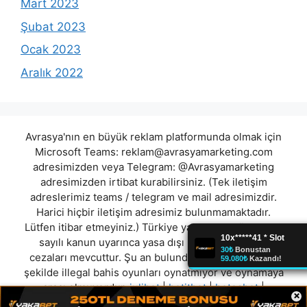
Mart 2023
Şubat 2023
Ocak 2023
Aralık 2022
Avrasya'nın en büyük reklam platformunda olmak için
Microsoft Teams:
reklam@avrasyamarketing.com
adresimizden veya Telegram: @Avrasyamarketing
adresimizden irtibat kurabilirsiniz. (Tek iletişim
adreslerimiz teams / telegram ve mail adresimizdir.
Harici hiçbir iletişim adresimiz bulunmamaktadır.
Lütfen itibar etmeyiniz.) Türkiye yasalarına göre 7258
sayılı kanun uyarınca yasa dışı bahis oynamanın
cezaları mevcuttur. Şu an bulunduğunuz site hiç bir
şekilde illegal bahis oyunları oynatmıyor ve oynamaya
aracı olmuyordur.
julibet
|
betitbet
|
betesbet
|
×
lejyonerbet
|
etiketbet
|
sekabetgit
|
oleybet
|
dedeslot