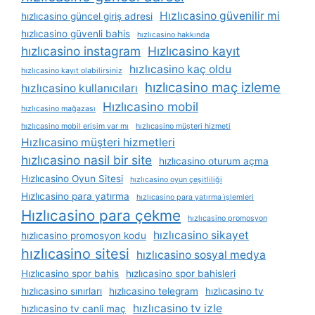
Hızlıcasino güvenilir mi
hızlıcasino güncel giriş adresi
hızlıcasino güvenli bahis
hızlıcasino hakkında
hızlıcasino instagram
Hızlıcasino kayıt
hızlıcasino kaç oldu
hızlıcasino kayıt olabilirsiniz
hızlıcasino maç izleme
hızlıcasino kullanıcıları
Hızlıcasino mobil
hızlıcasino mağazası
hızlıcasino mobil erişim var mı
hızlıcasino müşteri hizmeti
Hızlıcasino müşteri hizmetleri
hızlıcasino nasil bir site
hızlıcasino oturum açma
Hızlıcasino Oyun Sitesi
hızlıcasino oyun çeşitliliği
Hızlıcasino para yatırma
hızlıcasino para yatırma i̇şlemleri
Hızlıcasino para çekme
hızlıcasino promosyon
hızlıcasino sikayet
hızlıcasino promosyon kodu
hızlıcasino sitesi
hızlıcasino sosyal medya
Hızlıcasino spor bahis
hızlıcasino spor bahisleri
hızlıcasino sınırları
hızlıcasino telegram
hızlıcasino tv
hızlıcasino tv izle
hızlıcasino tv canli maç