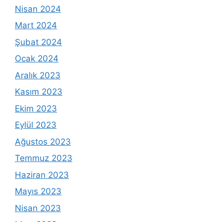
Nisan 2024
Mart 2024
Şubat 2024
Ocak 2024
Aralık 2023
Kasım 2023
Ekim 2023
Eylül 2023
Ağustos 2023
Temmuz 2023
Haziran 2023
Mayıs 2023
Nisan 2023