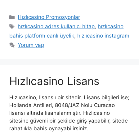
Kategoriler
Hızlıcasino Promosyonlar
Etiketler
hızlıcasino adres kullanıcı hitap
,
hızlıcasino
bahis platform canlı üyelik
,
hızlıcasino instagram
Yorum yap
Hızlıcasino Lisans
Hızlıcasino, lisanslı bir sitedir. Lisans bilgileri ise;
Hollanda Antilleri, 8048/JAZ Nolu Curacao
lisansı altında lisanslanmıştır. Hızlıcasino
sitesine güvenli bir şekilde giriş yapabilir, sitede
rahatlıkla bahis oynayabilirsiniz.