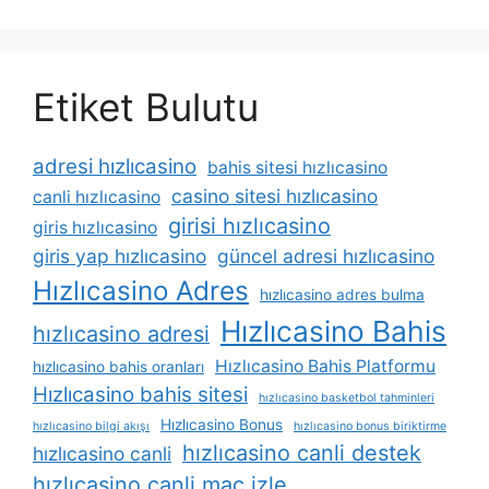
Etiket Bulutu
adresi hızlıcasino
bahis sitesi hızlıcasino
casino sitesi hızlıcasino
canli hızlıcasino
girisi hızlıcasino
giris hızlıcasino
giris yap hızlıcasino
güncel adresi hızlıcasino
Hızlıcasino Adres
hızlıcasino adres bulma
Hızlıcasino Bahis
hızlıcasino adresi
Hızlıcasino Bahis Platformu
hızlıcasino bahis oranları
Hızlıcasino bahis sitesi
hızlıcasino basketbol tahminleri
Hızlıcasino Bonus
hızlıcasino bilgi akışı
hızlıcasino bonus biriktirme
hızlıcasino canli destek
hızlıcasino canli
hızlıcasino canli maç izle