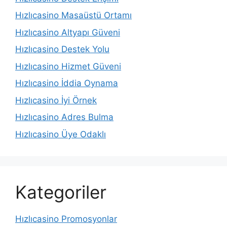
Hızlıcasino Masaüstü Ortamı
Hızlıcasino Altyapı Güveni
Hızlıcasino Destek Yolu
Hızlıcasino Hizmet Güveni
Hızlıcasino İddia Oynama
Hızlıcasino İyi Örnek
Hızlıcasino Adres Bulma
Hızlıcasino Üye Odaklı
Kategoriler
Hızlıcasino Promosyonlar