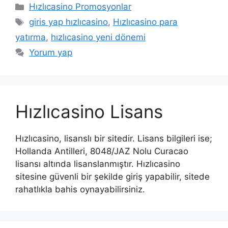
Kategoriler
Hızlıcasino Promosyonlar
Etiketler
giris yap hızlıcasino
,
Hızlıcasino para
yatırma
,
hızlıcasino yeni dönemi
Yorum yap
Hızlıcasino Lisans
Hızlıcasino, lisanslı bir sitedir. Lisans bilgileri ise;
Hollanda Antilleri, 8048/JAZ Nolu Curacao
lisansı altında lisanslanmıştır. Hızlıcasino
sitesine güvenli bir şekilde giriş yapabilir, sitede
rahatlıkla bahis oynayabilirsiniz.