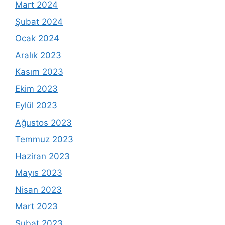
Mart 2024
Şubat 2024
Ocak 2024
Aralık 2023
Kasım 2023
Ekim 2023
Eylül 2023
Ağustos 2023
Temmuz 2023
Haziran 2023
Mayıs 2023
Nisan 2023
Mart 2023
Şubat 2023