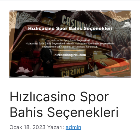
Hızlıcasino Spor
Bahis Seçenekleri
Ocak 18, 2023
Yazarı:
admin