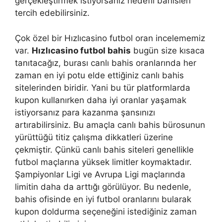
gerçekleştirmek istiyorsanız hedefli bahisleri
tercih edebilirsiniz.
Çok özel bir Hızlıcasino futbol oran incelememiz
var.
Hızlıcasino futbol bahis
bugün size kısaca
tanıtacağız, burası canlı bahis oranlarında her
zaman en iyi potu elde ettiğiniz canlı bahis
sitelerinden biridir. Yani bu tür platformlarda
kupon kullanırken daha iyi oranlar yaşamak
istiyorsanız para kazanma şansınızı
artırabilirsiniz. Bu amaçla canlı bahis bürosunun
yürüttüğü titiz çalışma dikkatleri üzerine
çekmiştir. Çünkü canlı bahis siteleri genellikle
futbol maçlarına yüksek limitler koymaktadır.
Şampiyonlar Ligi ve Avrupa Ligi maçlarında
limitin daha da arttığı görülüyor. Bu nedenle,
bahis ofisinde en iyi futbol oranlarını bularak
kupon doldurma seçeneğini istediğiniz zaman