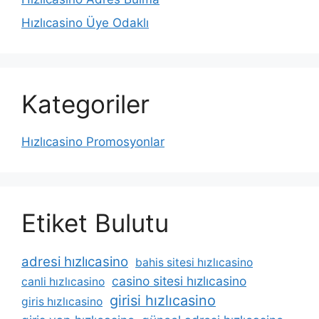
Hızlıcasino Üye Odaklı
Kategoriler
Hızlıcasino Promosyonlar
Etiket Bulutu
adresi hızlıcasino
bahis sitesi hızlıcasino
casino sitesi hızlıcasino
canli hızlıcasino
girisi hızlıcasino
giris hızlıcasino