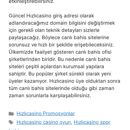
etkinleştirebilirsiniz.
Güncel Hızlıcasino giriş adresi olarak
adlandıracağımız domain bilgisini değiştirmek
için gerekli olan teknik detayları sizlerle
paylaşacağız. Böylece canlı bahis sitelerine
sorunsuz ve hızlı bir şekilde erişebileceksiniz.
Ülkemizde faaliyet gösteren canlı bahis ofisi
şirketlerinden biridir. Bu nedenle canlı bahis
siteleri çeşitli açılardan kurumsal yapılara
sahiptir. Bu popüler şirket sürekli olarak yeni
üyeler kazanıyor. Hızlıcasino üye olduktan sonra
tüm canlı bahis sitelerinde olduğu gibi zaman
zaman sorunlarla karşılaşabilirsiniz.
Kategoriler
Hızlıcasino Promosyonlar
Etiketler
Hızlıcasino casino oyun
,
Hızlıcasino spor