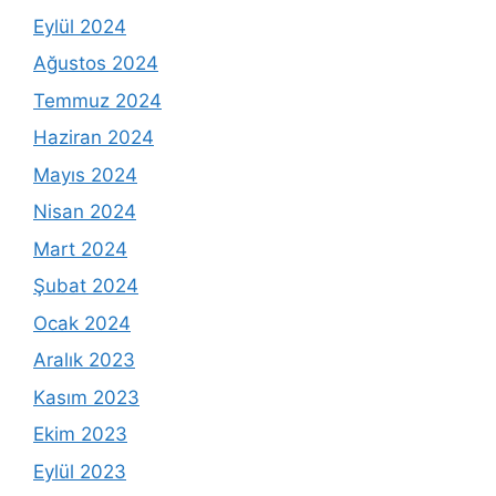
Eylül 2024
Ağustos 2024
Temmuz 2024
Haziran 2024
Mayıs 2024
Nisan 2024
Mart 2024
Şubat 2024
Ocak 2024
Aralık 2023
Kasım 2023
Ekim 2023
Eylül 2023