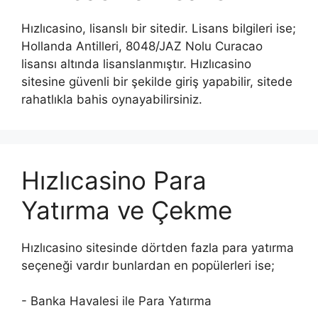
Hızlıcasino, lisanslı bir sitedir. Lisans bilgileri ise;
Hollanda Antilleri, 8048/JAZ Nolu Curacao
lisansı altında lisanslanmıştır. Hızlıcasino
sitesine güvenli bir şekilde giriş yapabilir, sitede
rahatlıkla bahis oynayabilirsiniz.
Hızlıcasino Para
Yatırma ve Çekme
Hızlıcasino sitesinde dörtden fazla para yatırma
seçeneği vardır bunlardan en popülerleri ise;
- Banka Havalesi ile Para Yatırma