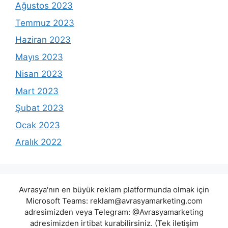
Ağustos 2023
Temmuz 2023
Haziran 2023
Mayıs 2023
Nisan 2023
Mart 2023
Şubat 2023
Ocak 2023
Aralık 2022
Avrasya'nın en büyük reklam platformunda olmak için
Microsoft Teams:
reklam@avrasyamarketing.com
adresimizden veya Telegram: @Avrasyamarketing
adresimizden irtibat kurabilirsiniz. (Tek iletişim