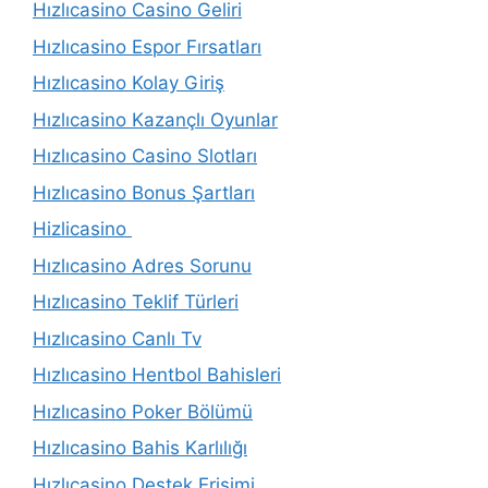
Hızlıcasino Casino Geliri
Hızlıcasino Espor Fırsatları
Hızlıcasino Kolay Giriş
Hızlıcasino Kazançlı Oyunlar
Hızlıcasino Casino Slotları
Hızlıcasino Bonus Şartları
Hizlicasino
Hızlıcasino Adres Sorunu
Hızlıcasino Teklif Türleri
Hızlıcasino Canlı Tv
Hızlıcasino Hentbol Bahisleri
Hızlıcasino Poker Bölümü
Hızlıcasino Bahis Karlılığı
Hızlıcasino Destek Erişimi