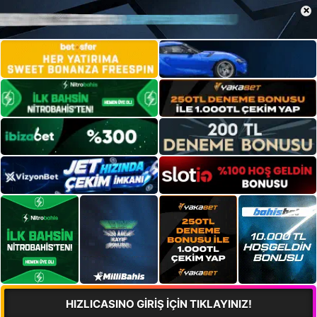
×
HIZLICASINO GİRİŞ İÇİN TIKLAYINIZ!