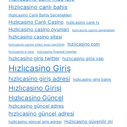
Hızlıcasino canlı bahis
Hızlıcasino Canlı Bahis Seçenekleri
Hızlıcasino Canlı Casino
hızlıcasino canlı tv
Hızlıcasino casino oyunları
hızlıcasino casino seçenekleri
hızlıcasino casino sitesi
hızlıcasino com
hızlıcasino casino sitesi oyun çeşitliliği
hızlıcasino e-spor
hızlıcasino finansal i̇şlemler
hızlıcasino giris twitter
hızlıcasino giris yap
Hızlıcasino Giriş
hızlıcasino giriş adresi
hızlıcasino giriş bahis
Hızlıcasino Girişi
Hızlıcasino Güncel
hızlıcasino güncel adres
hızlıcasino güncel adresi
Hızlıcasino güvenilir mi
hızlıcasino güncel giriş adresi