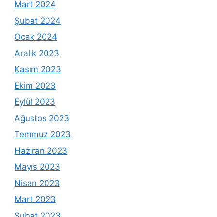
Mart 2024
Şubat 2024
Ocak 2024
Aralık 2023
Kasım 2023
Ekim 2023
Eylül 2023
Ağustos 2023
Temmuz 2023
Haziran 2023
Mayıs 2023
Nisan 2023
Mart 2023
Şubat 2023