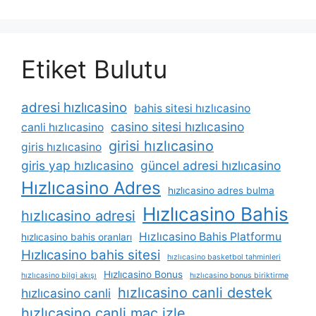
Etiket Bulutu
adresi hızlıcasino
bahis sitesi hızlıcasino
casino sitesi hızlıcasino
canli hızlıcasino
girisi hızlıcasino
giris hızlıcasino
giris yap hızlıcasino
güncel adresi hızlıcasino
Hızlıcasino Adres
hızlıcasino adres bulma
Hızlıcasino Bahis
hızlıcasino adresi
Hızlıcasino Bahis Platformu
hızlıcasino bahis oranları
Hızlıcasino bahis sitesi
hızlıcasino basketbol tahminleri
Hızlıcasino Bonus
hızlıcasino bilgi akışı
hızlıcasino bonus biriktirme
hızlıcasino canli destek
hızlıcasino canli
hızlıcasino canli maç izle