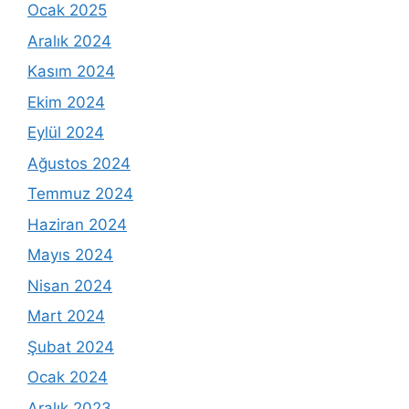
Ocak 2025
Aralık 2024
Kasım 2024
Ekim 2024
Eylül 2024
Ağustos 2024
Temmuz 2024
Haziran 2024
Mayıs 2024
Nisan 2024
Mart 2024
Şubat 2024
Ocak 2024
Aralık 2023