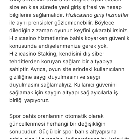
size en kısa sürede yeni giriş şifresi ve hesap
bilgilerini sağlamalıdır.
Hızlıcasino giriş hizmetler
ile aynı prensipler gözlemlenebilir. Böylece
dilediğiniz zaman oyunun keyfini çıkarabilirsiniz.
Hızlıcasino hizmetlerine bahis koyarken güvenlik
konusunda endişelenmenize gerek yok.
Hızlıcasino Staking, kendisini dış siber
tehditlerden koruyan sağlam bir altyapıya
sahiptir. Ayrıca, oyun sitelerindeki kullanıcıların
gizliliğine saygı duyulmasını ve saygı
duyulmasını sağlamalıyız. Kullanıcı güvenini
sağlamak için saygın altyapı sağlayıcılarla iş
birliği yapıyoruz.
Spor bahis oranlarının otomatik olarak
güncellenmesi herhangi bir değişikliğin
sonucudur. Güçlü bir spor bahis altyapısına