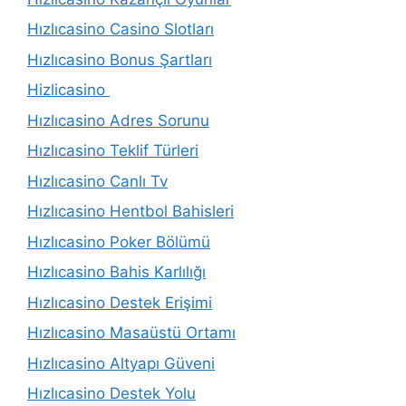
Hızlıcasino Casino Slotları
Hızlıcasino Bonus Şartları
Hizlicasino
Hızlıcasino Adres Sorunu
Hızlıcasino Teklif Türleri
Hızlıcasino Canlı Tv
Hızlıcasino Hentbol Bahisleri
Hızlıcasino Poker Bölümü
Hızlıcasino Bahis Karlılığı
Hızlıcasino Destek Erişimi
Hızlıcasino Masaüstü Ortamı
Hızlıcasino Altyapı Güveni
Hızlıcasino Destek Yolu