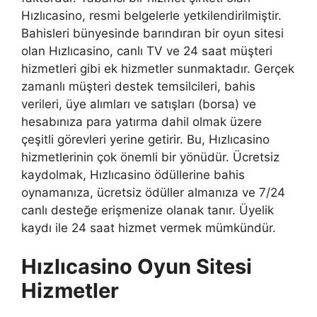
Hızlıcasino, resmi belgelerle yetkilendirilmiştir.
Bahisleri bünyesinde barındıran bir oyun sitesi
olan Hızlıcasino, canlı TV ve 24 saat müşteri
hizmetleri gibi ek hizmetler sunmaktadır. Gerçek
zamanlı müşteri destek temsilcileri, bahis
verileri, üye alımları ve satışları (borsa) ve
hesabınıza para yatırma dahil olmak üzere
çeşitli görevleri yerine getirir. Bu, Hızlıcasino
hizmetlerinin çok önemli bir yönüdür. Ücretsiz
kaydolmak, Hızlıcasino ödüllerine bahis
oynamanıza, ücretsiz ödüller almanıza ve 7/24
canlı desteğe erişmenize olanak tanır. Üyelik
kaydı ile 24 saat hizmet vermek mümkündür.
Hızlıcasino Oyun Sitesi
Hizmetler