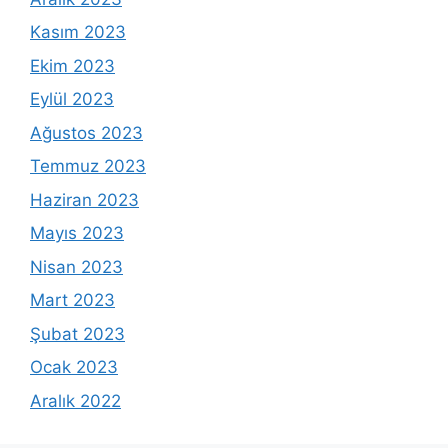
Kasım 2023
Ekim 2023
Eylül 2023
Ağustos 2023
Temmuz 2023
Haziran 2023
Mayıs 2023
Nisan 2023
Mart 2023
Şubat 2023
Ocak 2023
Aralık 2022