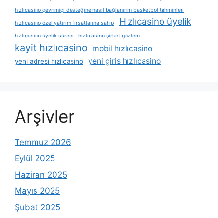
hızlıcasino çevrimiçi desteğine nasıl bağlanırım basketbol tahminleri
Hızlıcasino üyelik
hızlıcasino özel yatırım fırsatlarına sahip
hızlıcasino üyelik süreci
hızlıcasino şirket gözlem
kayit hızlıcasino
mobil hızlıcasino
yeni giris hızlıcasino
yeni adresi hızlıcasino
Arşivler
Temmuz 2026
Eylül 2025
Haziran 2025
Mayıs 2025
Şubat 2025