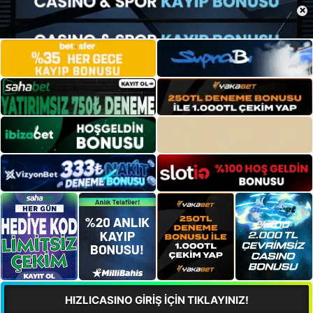
×
HIZLICASINO GİRİŞ İÇİN TIKLAYINIZ!