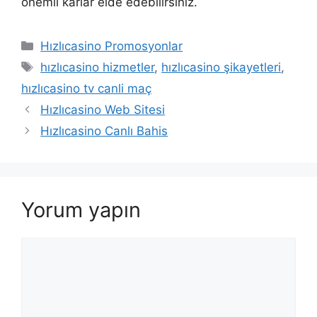
önemli karlar elde edebilirsiniz.
Kategoriler
Hızlıcasino Promosyonlar
Etiketler
hızlıcasino hizmetler
,
hızlıcasino şikayetleri
,
hızlıcasino tv canli maç
Hızlıcasino Web Sitesi
Hızlıcasino Canlı Bahis
Yorum yapın
Yorum