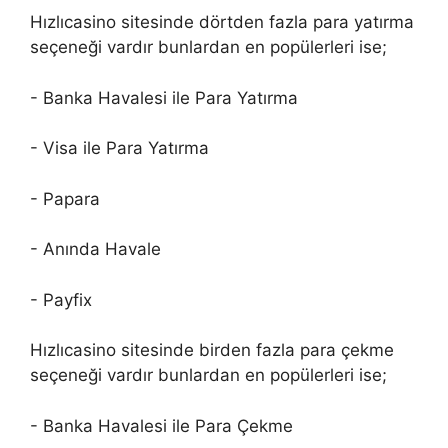
Hızlıcasino sitesinde dörtden fazla para yatırma
seçeneği vardır bunlardan en popülerleri ise;
- Banka Havalesi ile Para Yatırma
- Visa ile Para Yatırma
- Papara
- Anında Havale
- Payfix
Hızlıcasino sitesinde birden fazla para çekme
seçeneği vardır bunlardan en popülerleri ise;
- Banka Havalesi ile Para Çekme