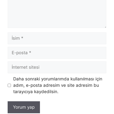
İsim
E-
posta
İnternet
sitesi
Daha sonraki yorumlarımda kullanılması için
adım, e-posta adresim ve site adresim bu
tarayıcıya kaydedilsin.